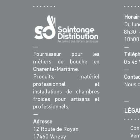
Horair
Du lun
8h30 
18h00
—
—
Fournisseur pour les
Télép
métiers de bouche en
05 46 
Charente-Maritime.
—
Produits, matériel
Contac
professionnel et
Nous c
installations de chambres
froides pour artisans et
—
professionnels.
LÉGA
—
Adresse
Con
12 Route de Royan
Ven
17460 Varzay