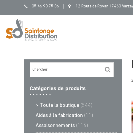
Sain
Skip
05 46 90 75 06
12 Route de Royan 17460 Varza
to
content
2
Catégories de produits
> Toute la boutique
(544)
Aides à la fabrication
(11)
Assaisonnements
(114)