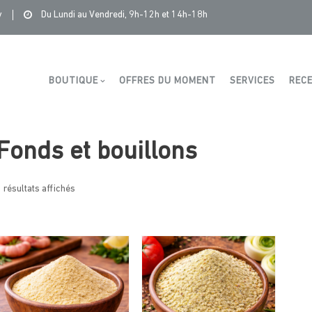
tonge Distribution
>
Produits
>
Assaisonnements
>
Fonds et boui
y
Du Lundi au Vendredi, 9h-12h et 14h-18h
Boutique
BOUTIQUE
OFFRES DU MOMENT
SERVICES
RECE
Fonds et bouillons
 résultats affichés