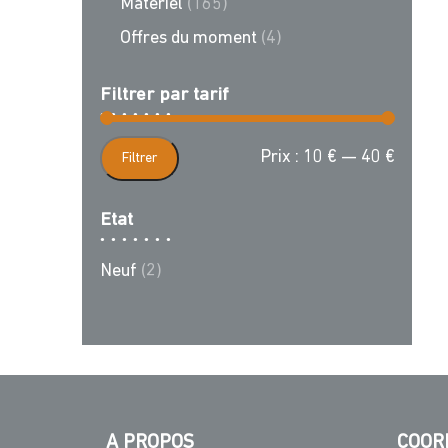
Matériel
(165)
Offres du moment
(4)
Filtrer par tarif
Prix
Prix
Prix :
10 €
—
40 €
Filtrer
min
max
Etat
Neuf
(2)
A PROPOS
COOR