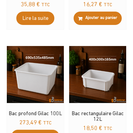
35,88
€
16,27
€
TTC
TTC
Lire la suite
Ajouter au panier
Bac profond Gilac 100L
Bac rectangulaire Gilac
12L
273,49
€
TTC
18,50
€
TTC