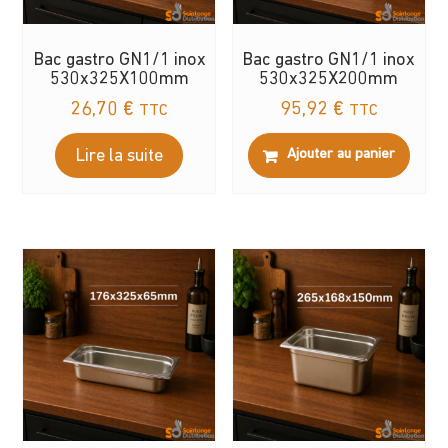
Bac gastro GN1/1 inox
Bac gastro GN1/1 inox
530x325X100mm
530x325X200mm
26,70
€
95,92
€
TTC
TTC
Lire la suite
Ajouter au panier