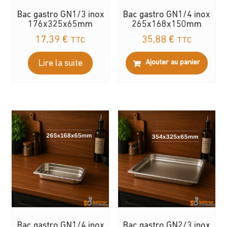
Bac gastro GN1/3 inox
Bac gastro GN1/4 inox
176x325x65mm
265x168x150mm
17,39
€
35,88
€
TTC
TTC
Lire la suite
Ajouter au panier
Bac gastro GN1/4 inox
Bac gastro GN2/3 inox