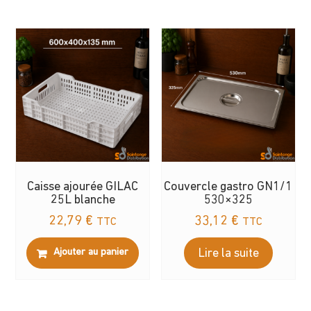
Caisse ajourée GILAC
Couvercle gastro GN1/1
25L blanche
530×325
22,79
€
33,12
€
TTC
TTC
Ajouter au panier
Lire la suite