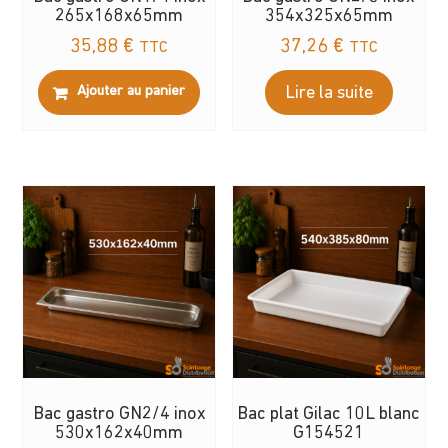
265x168x65mm
354x325x65mm
35,88
€
37,26
€
TTC
TTC
Ajouter au panier
Lire la suite
Bac gastro GN2/4 inox
Bac plat Gilac 10L blanc
530x162x40mm
G154521