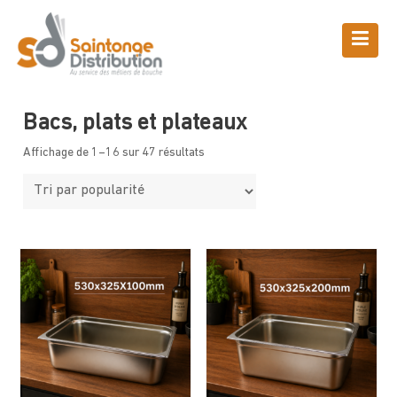
Skip
to
content
Boutique
Saintonge Distribution
>
Produits
>
Matériel
>
Bacs, plats et
plateaux
Bacs, plats et plateaux
Affichage de 1–16 sur 47 résultats