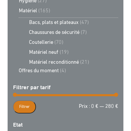
Hygiène
(27)
Matériel
(165)
Bacs, plats et plateaux
(47)
Chaussures de sécurité
(7)
Coutellerie
(70)
Matériel neuf
(19)
Matériel reconditionné
(21)
Offres du moment
(4)
Filtrer par tarif
Prix
Prix
Prix :
0 €
—
280 €
Filtrer
min
max
Etat