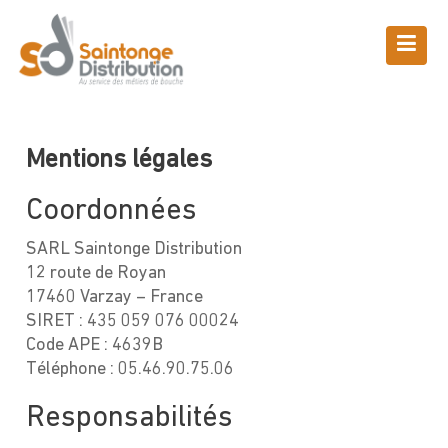
Skip
to
content
Mentions légales
Saintonge Distribution
>
Mentions légales
Mentions légales
Coordonnées
SARL Saintonge Distribution
12 route de Royan
17460 Varzay – France
SIRET : 435 059 076 00024
Code APE : 4639B
Téléphone : 05.46.90.75.06
Responsabilités