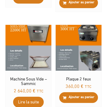
Ajouter au panier
Machine Sous Vide –
Plaque 2 feux
Sammic
360,00
€
TTC
2 640,00
€
TTC
Ajouter au panier
Lire la suite