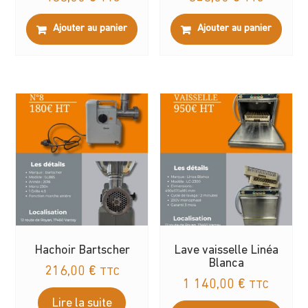
Ajouter au panier
Ajouter au panier
Hachoir Bartscher
Lave vaisselle Linéa
Blanca
216,00
€
TTC
1 140,00
€
TTC
Lire la suite