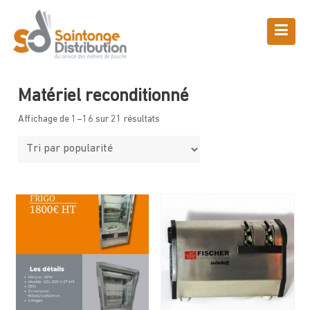
Skip
to
content
Boutique
Saintonge Distribution
>
Produits
>
Matériel
>
Matériel
reconditionné
Matériel reconditionné
Affichage de 1–16 sur 21 résultats