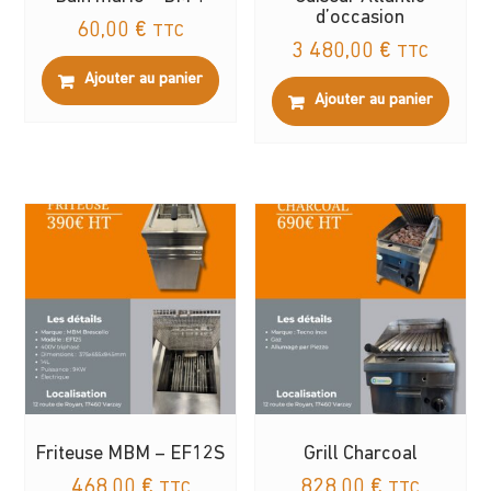
d’occasion
60,00
€
TTC
3 480,00
€
TTC
Ajouter au panier
Ajouter au panier
Friteuse MBM – EF12S
Grill Charcoal
468,00
€
828,00
€
TTC
TTC