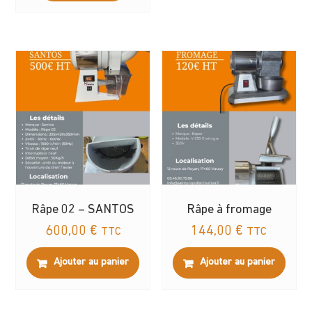
Râpe 02 – SANTOS
Râpe à fromage
600,00
€
144,00
€
TTC
TTC
Ajouter au panier
Ajouter au panier