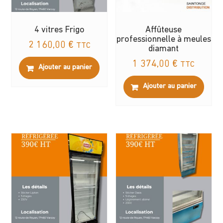
4 vitres Frigo
Affûteuse
professionnelle à meules
2 160,00
€
TTC
diamant
1 374,00
€
TTC
Ajouter au panier
Ajouter au panier