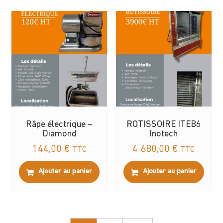
Râpe électrique –
ROTISSOIRE ITEB6
Diamond
Inotech
144,00
€
4 680,00
€
TTC
TTC
Ajouter au panier
Ajouter au panier