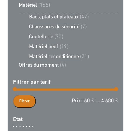
Matériel
(165)
Bacs, plats et plateaux
(47)
Chaussures de sécurité
(7)
Coutellerie
(70)
Matériel neuf
(19)
Matériel reconditionné
(21)
Offres du moment
(4)
Filtrer par tarif
Prix
Prix
Prix :
60 €
—
4 680 €
Filtrer
min
max
Etat