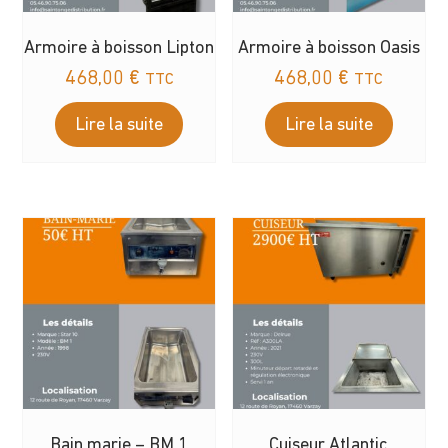
Armoire à boisson Lipton
Armoire à boisson Oasis
468,00
€
468,00
€
TTC
TTC
Lire la suite
Lire la suite
Bain marie – BM 1
Cuiseur Atlantic