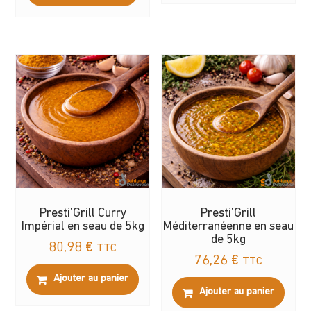
Presti’Grill Curry
Presti’Grill
Impérial en seau de 5kg
Méditerranéenne en seau
de 5kg
80,98
€
TTC
76,26
€
TTC
Ajouter au panier
Ajouter au panier