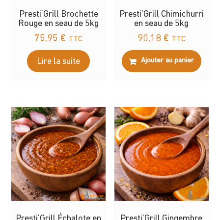
Presti’Grill Brochette
Presti’Grill Chimichurri
Rouge en seau de 5kg
en seau de 5kg
75,95
€
90,18
€
TTC
TTC
Lire la suite
Ajouter au panier
Presti’Grill Échalote en
Presti’Grill Gingembre