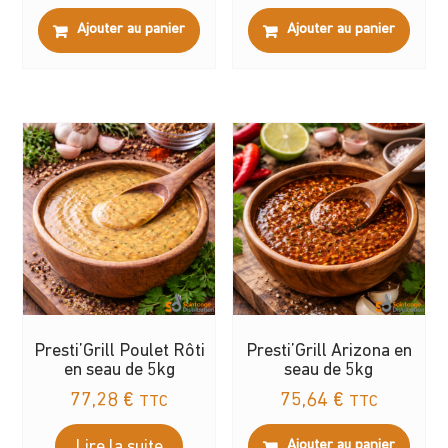
Ajouter au panier
Ajouter au panier
Presti’Grill Poulet Rôti
Presti’Grill Arizona en
en seau de 5kg
seau de 5kg
77,28
€
75,64
€
TTC
TTC
Lire la suite
Ajouter au panier