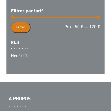
Filtrer par tarif
Prix
Prix
Prix :
50 €
—
120 €
Filtrer
min
max
Etat
Neuf
(23)
A PROPOS