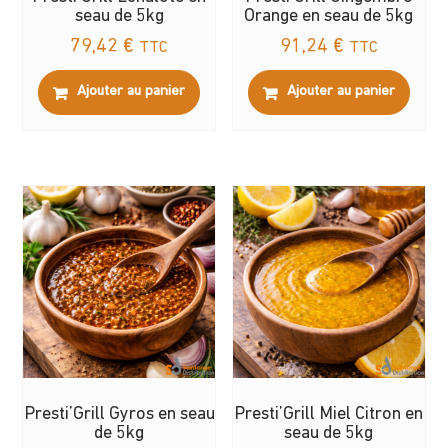
seau de 5kg
Orange en seau de 5kg
79,42
€
91,24
€
TTC
TTC
Ajouter au panier
Ajouter au panier
Presti’Grill Gyros en seau
Presti’Grill Miel Citron en
de 5kg
seau de 5kg