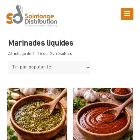
Skip
to
content
Boutique
Saintonge Distribution
>
Produits
>
Assaisonnements
>
Marinades liquides
Marinades liquides
Affichage de 1–16 sur 25 résultats