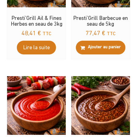
Presti’Grill Ail & Fines
Presti’Grill Barbecue en
Herbes en seau de 3kg
seau de 5kg
48,41
€
77,47
€
TTC
TTC
Lire la suite
Ajouter au panier