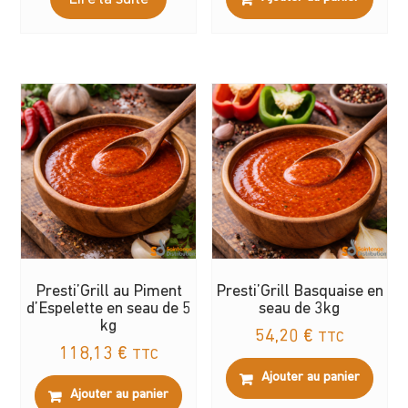
Presti’Grill au Piment
Presti’Grill Basquaise en
d’Espelette en seau de 5
seau de 3kg
kg
54,20
€
TTC
118,13
€
TTC
Ajouter au panier
Ajouter au panier