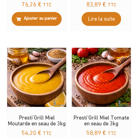
76,26
€
83,89
€
TTC
TTC
Ajouter au panier
Lire la suite
Presti’Grill Miel
Presti’Grill Miel Tomate
Moutarde en seau de 3kg
en seau de 3kg
54,20
€
58,89
€
TTC
TTC