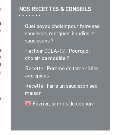
NOS RECETTES & CONSEILS
s
m
,
t
Quel boyau choisir pour faire ses
n
saucisses, merguez, boudins et
saucissons ?
e
Hachoir COLA-12 : Pourquoi
e
choisir ce modèle ?
t
Recette : Pomme de terre rôties
e
aux épices
Recette : Faire un saucisson sec
,
maison
s
Février, le mois du cochon