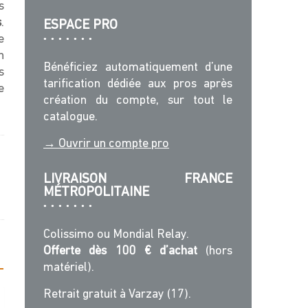
s
s
.
ESPACE PRO
e
n
Bénéficiez automatiquement d’une
s
tarification dédiée aux pros après
e
création du compte, sur tout le
catalogue.
→ Ouvrir un compte pro
LIVRAISON FRANCE
MÉTROPOLITAINE
Colissimo ou Mondial Relay.
Offerte dès 100 € d’achat
(hors
matériel).
Retrait gratuit à Varzay (17).