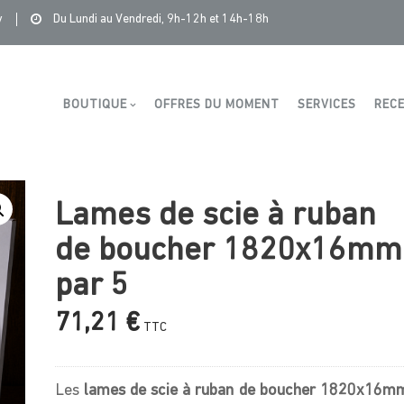
>
Produits
>
Saintonge Distribution
>
Lames de scie à ruban de 
y
Du Lundi au Vendredi, 9h-12h et 14h-18h
Boutique
BOUTIQUE
OFFRES DU MOMENT
SERVICES
RECE
Lames de scie à ruban
de boucher 1820x16mm
par 5
71,21
€
TTC
Les
lames de scie à ruban de boucher 1820x16m