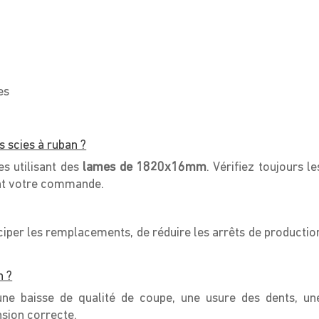
es
 scies à ruban ?
s utilisant des
lames de 1820x16mm
. Vérifiez toujours le
nt votre commande.
iper les remplacements, de réduire les arrêts de productio
n ?
e baisse de qualité de coupe, une usure des dents, un
nsion correcte.