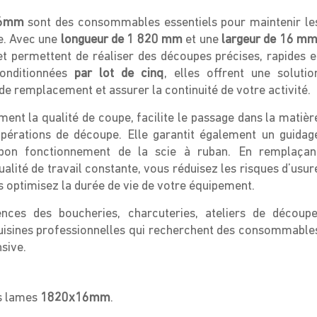
16mm
sont des consommables essentiels pour maintenir le
e. Avec une
longueur de 1 820 mm
et une
largeur de 16 m
t permettent de réaliser des découpes précises, rapides e
Conditionnées
par lot de cinq
, elles offrent une solutio
e remplacement et assurer la continuité de votre activité.
nt la qualité de coupe, facilite le passage dans la matièr
 opérations de découpe. Elle garantit également un guidag
au bon fonctionnement de la scie à ruban. En remplaçan
lité de travail constante, vous réduisez les risques d’usur
optimisez la durée de vie de votre équipement.
ces des boucheries, charcuteries, ateliers de découpe
cuisines professionnelles qui recherchent des consommable
nsive.
es lames
1820x16mm
.