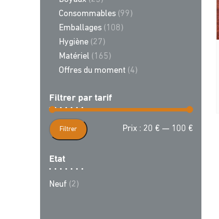
Consommables
(99)
Emballages
(108)
Hygiène
(27)
Matériel
(165)
Offres du moment
(4)
Filtrer par tarif
Prix
Prix
Prix :
20 €
—
100 €
Filtrer
min
max
Etat
Neuf
(2)