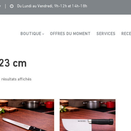
Saintonge Distribution
>
Produits
>
23 cm
y
Du Lundi au Vendredi, 9h-12h et 14h-18h
Boutique
BOUTIQUE
OFFRES DU MOMENT
SERVICES
RECE
23 cm
 résultats affichés