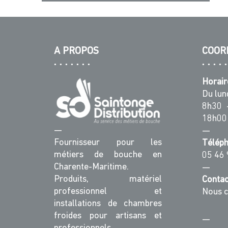
A PROPOS
COOR
Horair
Du lun
8h30 
18h00
—
—
Fournisseur pour les
Télép
métiers de bouche en
05 46 
Charente-Maritime.
—
Produits, matériel
Contac
professionnel et
Nous c
installations de chambres
froides pour artisans et
—