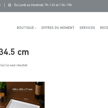
Saintonge Distribution
>
Produits
>
34.5 cm
y
Du Lundi au Vendredi, 9h-12h et 14h-18h
Boutique
BOUTIQUE
OFFRES DU MOMENT
SERVICES
RECE
34.5 cm
oici le seul résultat