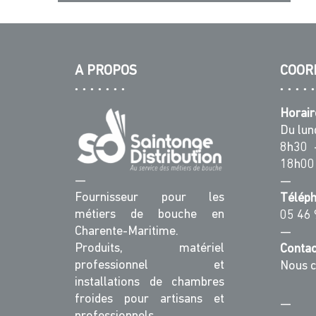
A PROPOS
COOR
Horair
Du lun
8h30 
18h00
—
—
Fournisseur pour les
Télép
métiers de bouche en
05 46 
Charente-Maritime.
—
Produits, matériel
Contac
professionnel et
Nous c
installations de chambres
froides pour artisans et
—