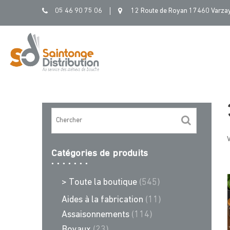
Skip
05 46 90 75 06
12 Route de Royan 17460 Varza
to
content
V
Catégories de produits
> Toute la boutique
(545)
Aides à la fabrication
(11)
Assaisonnements
(114)
Boyaux
(23)