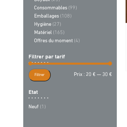
Consommables
(99)
Emballages
(108)
Hygiène
(27)
Matériel
(165)
Offres du moment
(4)
Filtrer par tarif
Prix
Prix
Prix :
20 €
—
30 €
Filtrer
min
max
Etat
Neuf
(1)