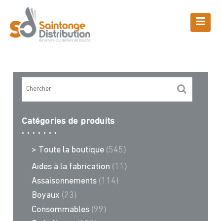
Skip
to
content
Boutique
Saintonge Distribution
>
Recettes et conseils
>
4506
Catégories de produits
> Toute la boutique
(545)
Aides à la fabrication
(11)
Assaisonnements
(114)
Boyaux
(23)
Consommables
(99)