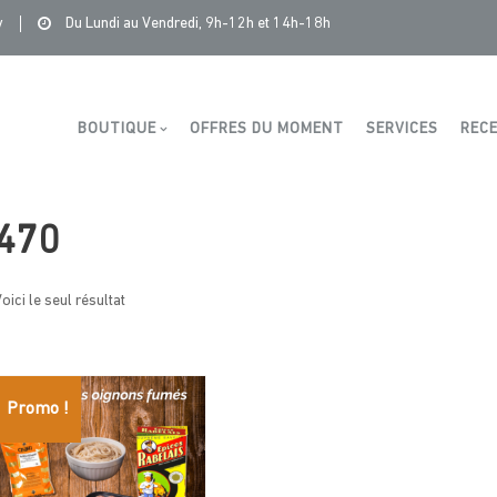
Saintonge Distribution
>
Produits
>
470
y
Du Lundi au Vendredi, 9h-12h et 14h-18h
Boutique
BOUTIQUE
OFFRES DU MOMENT
SERVICES
RECE
470
oici le seul résultat
Promo !