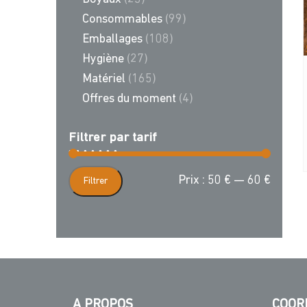
Consommables
(99)
Emballages
(108)
Hygiène
(27)
Matériel
(165)
Offres du moment
(4)
Filtrer par tarif
Prix
Prix
Prix :
50 €
—
60 €
Filtrer
min
max
A PROPOS
COOR