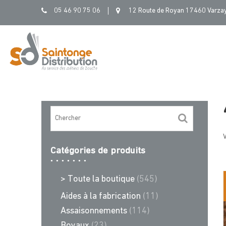
Skip
05 46 90 75 06
12 Route de Royan 17460 Varza
to
content
V
Catégories de produits
> Toute la boutique
(545)
Aides à la fabrication
(11)
Assaisonnements
(114)
Boyaux
(23)