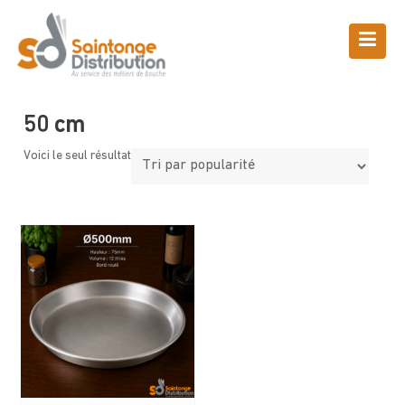
Skip
to
content
Boutique
Saintonge Distribution
>
Produits
>
50 cm
50 cm
Voici le seul résultat