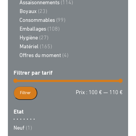
Assaisonnements
(114)
Boyaux
(23)
Consommables
(99)
Emballages
(108)
Hygiène
(27)
Matériel
(165)
Offres du moment
(4)
Filtrer par tarif
Prix
Prix
Prix :
100 €
—
110 €
Filtrer
min
max
Etat
Neuf
(1)