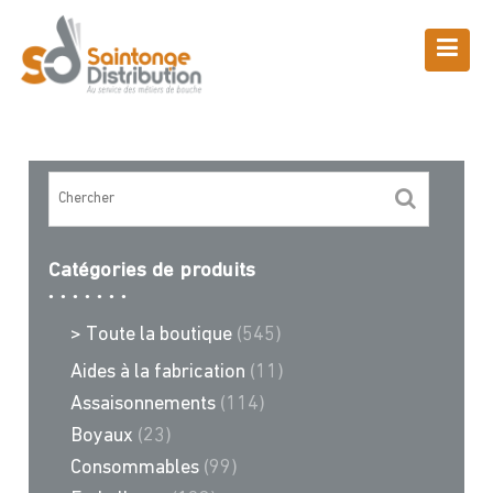
Skip
to
content
Boutique
Saintonge Distribution
>
Recettes et conseils
>
554
Catégories de produits
> Toute la boutique
(545)
Aides à la fabrication
(11)
Assaisonnements
(114)
Boyaux
(23)
Consommables
(99)