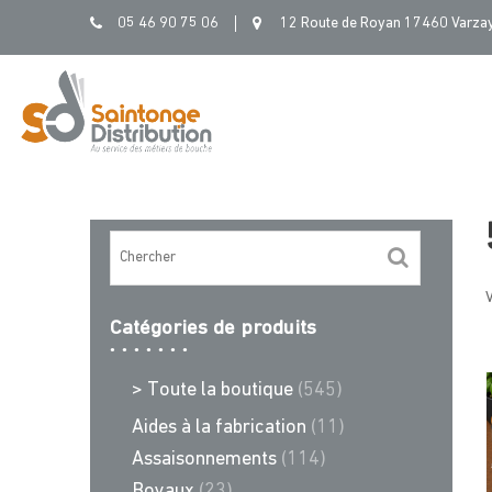
Skip
05 46 90 75 06
12 Route de Royan 17460 Varza
to
content
V
Catégories de produits
> Toute la boutique
(545)
Aides à la fabrication
(11)
Assaisonnements
(114)
Boyaux
(23)