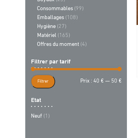
Consommables
(99)
Emballages
(108)
Hygiène
(27)
Matériel
(165)
Offres du moment
(4)
Filtrer par tarif
Prix
Prix
Prix :
40 €
—
50 €
Filtrer
min
max
Etat
Neuf
(1)