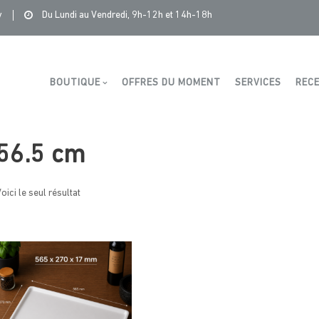
Saintonge Distribution
>
Produits
>
56.5 cm
y
Du Lundi au Vendredi, 9h-12h et 14h-18h
Boutique
BOUTIQUE
OFFRES DU MOMENT
SERVICES
RECE
56.5 cm
oici le seul résultat