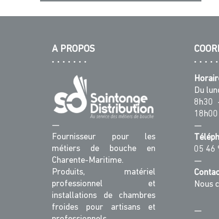
A PROPOS
COOR
Horair
Du lun
8h30 
18h00
—
—
Fournisseur pour les
Télép
métiers de bouche en
05 46 
Charente-Maritime.
—
Produits, matériel
Contac
professionnel et
Nous c
installations de chambres
froides pour artisans et
—