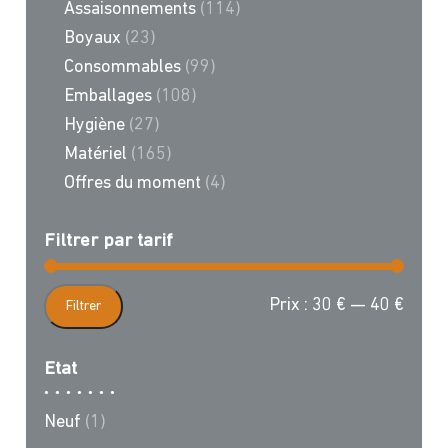
Assaisonnements
(114)
Boyaux
(23)
Consommables
(99)
Emballages
(108)
Hygiène
(27)
Matériel
(165)
Offres du moment
(4)
Filtrer par tarif
Prix
Prix
Prix :
30 €
—
40 €
Filtrer
min
max
Etat
Neuf
(1)