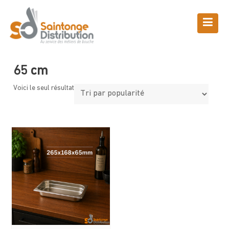
Skip
to
content
Boutique
Saintonge Distribution
>
Produits
>
65 cm
65 cm
Voici le seul résultat