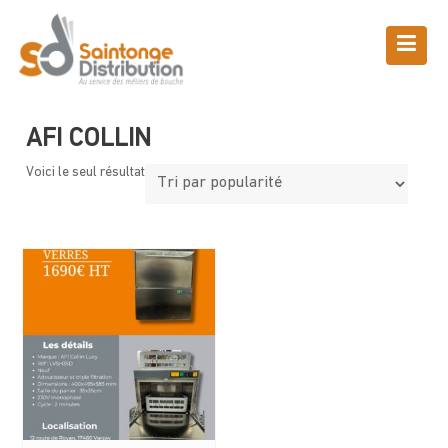
Skip
to
content
Boutique
Saintonge Distribution
>
Produits
>
AFI COLLIN
AFI COLLIN
Voici le seul résultat