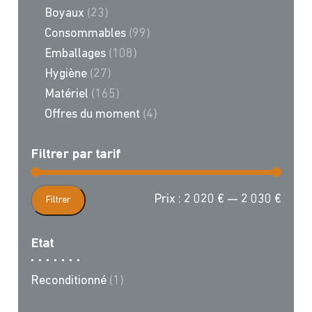
Boyaux
(23)
Consommables
(99)
Emballages
(108)
Hygiène
(27)
Matériel
(165)
Offres du moment
(4)
Filtrer par tarif
Prix
Prix
Prix :
2 020 €
—
2 030 €
Filtrer
min
max
Etat
Reconditionné
(1)