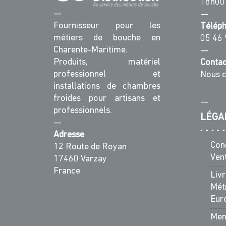
18h00
—
—
Fournisseur pour les
Télép
métiers de bouche en
05 46 
Charente-Maritime.
—
Produits, matériel
Contac
professionnel et
Nous c
installations de chambres
froides pour artisans et
—
professionnels.
LÉGA
—
Adresse
Con
12 Route de Royan
Ven
17460 Varzay
France
Liv
Métr
Eur
Men