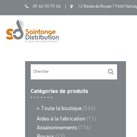
Skip
05 46 90 75 06
12 Route de Royan 17460 Varza
to
content
Catégories de produits
> Toute la boutique
(545)
Aides à la fabrication
(11)
Assaisonnements
(114)
Boyaux
(23)