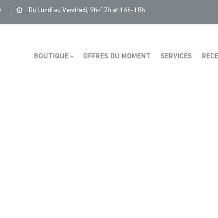
Saintonge Distribution
>
Recettes et conseils
>
agneau
y
Du Lundi au Vendredi, 9h-12h et 14h-18h
Boutique
BOUTIQUE
OFFRES DU MOMENT
SERVICES
RECE