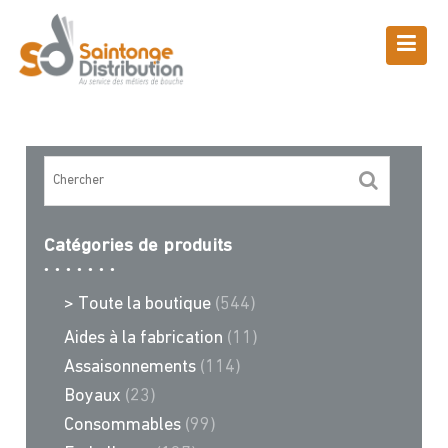
Skip
to
content
Boutique
Saintonge Distribution
>
Recettes et conseils
>
aux cèpes
Catégories de produits
> Toute la boutique
(544)
Aides à la fabrication
(11)
Assaisonnements
(114)
Boyaux
(23)
Consommables
(99)