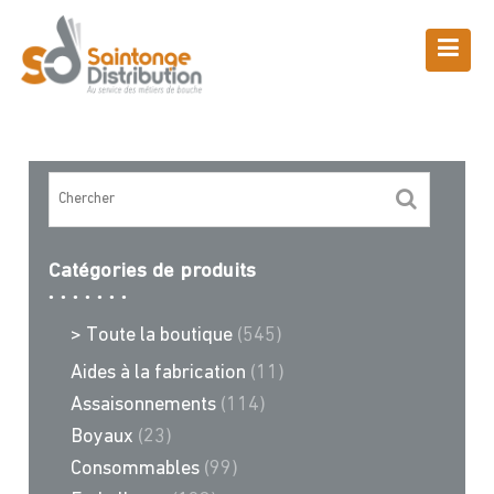
Skip
to
content
Boutique
Saintonge Distribution
>
Recettes et conseils
>
avec colorant
Catégories de produits
> Toute la boutique
(545)
Aides à la fabrication
(11)
Assaisonnements
(114)
Boyaux
(23)
Consommables
(99)