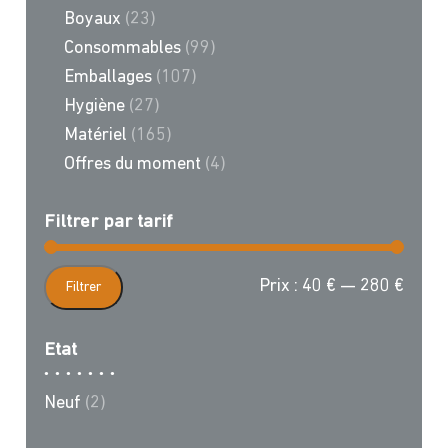
Boyaux
(23)
Consommables
(99)
Emballages
(107)
Hygiène
(27)
Matériel
(165)
Offres du moment
(4)
Filtrer par tarif
Prix
Prix
Prix :
40 €
—
280 €
Filtrer
min
max
Etat
Neuf
(2)