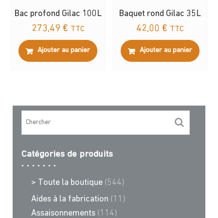
Bac profond Gilac 100L
Baquet rond Gilac 35L
273,49
€
42,00
€
TTC
TTC
Ajouter au panier
Ajouter au panier
Catégories de produits
> Toute la boutique
(544)
Aides à la fabrication
(11)
Assaisonnements
(114)