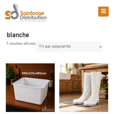
Skip
to
content
Boutique
Saintonge Distribution
>
Produits
>
blanche
blanche
5 résultats affichés