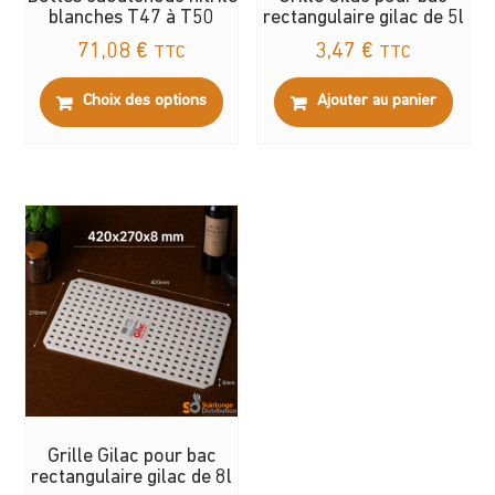
blanches T47 à T50
rectangulaire gilac de 5l
71,08
€
3,47
€
TTC
TTC
Ce
Choix des options
Ajouter au panier
produit
a
plusieurs
variations.
Les
options
peuvent
être
choisies
sur
la
page
du
Grille Gilac pour bac
produit
rectangulaire gilac de 8l