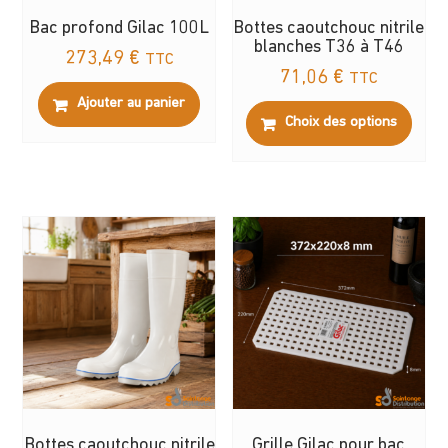
Bac profond Gilac 100L
Bottes caoutchouc nitrile
blanches T36 à T46
273,49
€
TTC
71,06
€
TTC
Ajouter au panier
Ce
Choix des options
prod
a
plus
varia
Les
opti
peuv
être
choi
sur
la
page
du
Bottes caoutchouc nitrile
Grille Gilac pour bac
prod