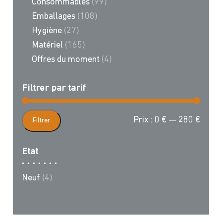
Consommables
(99)
Emballages
(108)
Hygiène
(27)
Matériel
(165)
Offres du moment
(4)
Filtrer par tarif
Prix
Prix
Prix :
0 €
—
280 €
Filtrer
min
max
Etat
Neuf
(4)