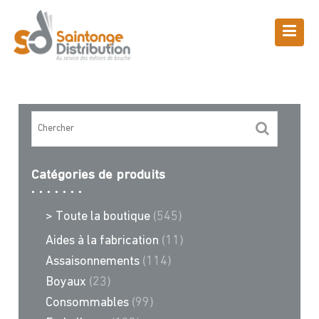
Skip
to
content
Boutique
Saintonge Distribution
>
Recettes et conseils
>
bœuf
Catégories de produits
> Toute la boutique
(545)
Aides à la fabrication
(11)
Assaisonnements
(114)
Boyaux
(23)
Consommables
(99)