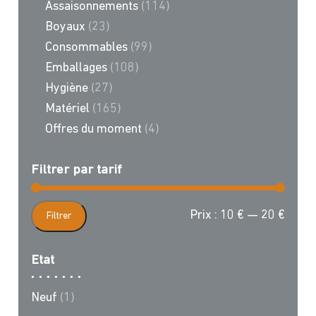
Assaisonnements
(114)
Boyaux
(23)
Consommables
(99)
Emballages
(108)
Hygiène
(27)
Matériel
(165)
Offres du moment
(4)
Filtrer par tarif
Prix
Prix
Prix :
10 €
—
20 €
Filtrer
min
max
Etat
Neuf
(1)