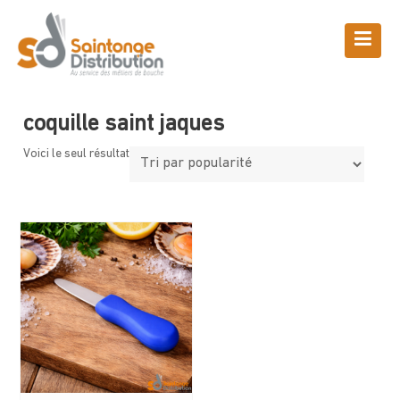
Skip
to
content
Boutique
Saintonge Distribution
>
Produits
>
coquille saint jaques
coquille saint jaques
Voici le seul résultat