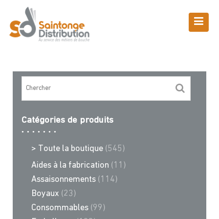
Skip
to
content
Boutique
Saintonge Distribution
>
Recettes et conseils
>
côte de maille
Catégories de produits
> Toute la boutique
(545)
Aides à la fabrication
(11)
Assaisonnements
(114)
Boyaux
(23)
Consommables
(99)