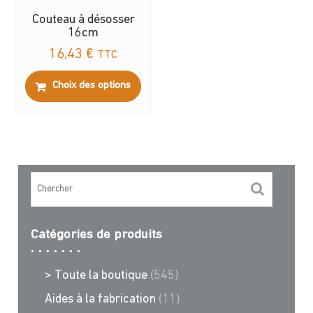
Couteau à désosser
16cm
16,43
€
TTC
Ce
Choix des options
produit
a
plusieurs
variations.
Les
options
peuvent
être
choisies
Catégories de produits
sur
la
> Toute la boutique
(545)
page
du
Aides à la fabrication
(11)
produit