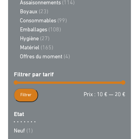
Assaisonnements
(114)
Boyaux
(23)
Consommables
(99)
Emballages
(108)
Hygiène
(27)
Matériel
(165)
Offres du moment
(4)
Filtrer par tarif
Prix
Prix
Prix :
10 €
—
20 €
Filtrer
min
max
Etat
Neuf
(1)