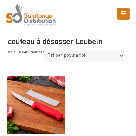
Skip
to
content
Boutique
Saintonge Distribution
>
Produits
>
couteau à désosser Loubeln
couteau à désosser Loubeln
Voici le seul résultat