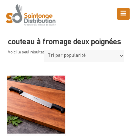
Skip
to
content
Boutique
Saintonge Distribution
>
Produits
>
couteau à fromage deux
poignées
couteau à fromage deux poignées
Voici le seul résultat