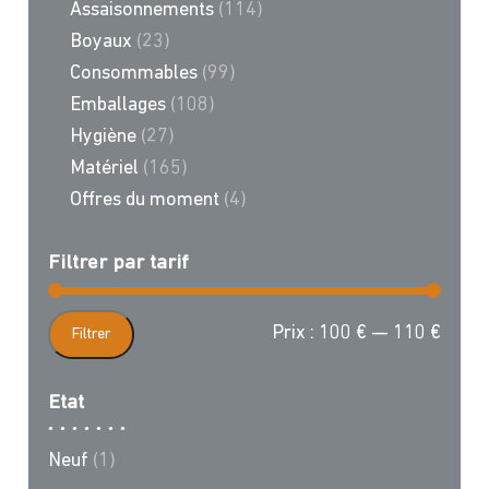
Assaisonnements
(114)
Boyaux
(23)
Consommables
(99)
Emballages
(108)
Hygiène
(27)
Matériel
(165)
Offres du moment
(4)
Filtrer par tarif
Prix
Prix
Prix :
100 €
—
110 €
Filtrer
min
max
Etat
Neuf
(1)