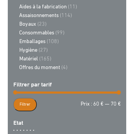
du
Aides à la fabrication
(11)
produit
Assaisonnements
(114)
Boyaux
(23)
Consommables
(99)
Emballages
(108)
Hygiène
(27)
Matériel
(165)
Offres du moment
(4)
Filtrer par tarif
Prix
Prix
Prix :
60 €
—
70 €
Filtrer
min
max
Etat