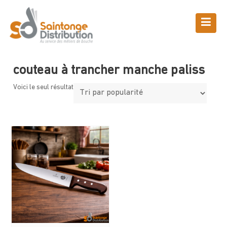
Skip
to
content
Boutique
Saintonge Distribution
>
Produits
>
couteau à trancher manche
paliss
couteau à trancher manche paliss
Voici le seul résultat