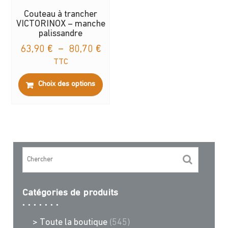
Couteau à trancher
VICTORINOX – manche
palissandre
Plage
63,90
€
–
80,70
€
de
TTC
prix :
Ce
Choix des options
63,90 €
produit
à
a
80,70 €
plusieurs
variations.
Les
options
peuvent
être
choisies
Catégories de produits
sur
la
> Toute la boutique
(545)
page