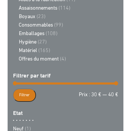
Assaisonnements
(114)
Boyaux
(23)
Consommables
(99)
Emballages
(108)
Hygiène
(27)
Matériel
(165)
Offres du moment
(4)
Filtrer par tarif
Prix
Prix
Prix :
30 €
—
40 €
Filtrer
min
max
Etat
Neuf
(1)