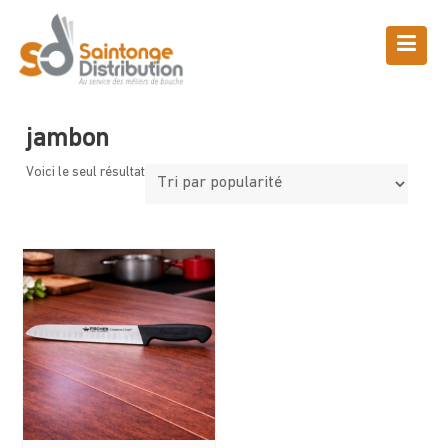
Skip
to
content
Boutique
Saintonge Distribution
>
Produits
>
jambon
jambon
Voici le seul résultat