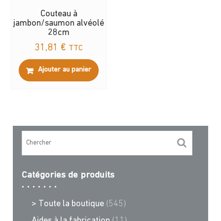
Couteau à
jambon/saumon alvéolé
28cm
31,81
€
TTC
Ajouter au panier
Catégories de produits
> Toute la boutique
(545)
Aides à la fabrication
(11)