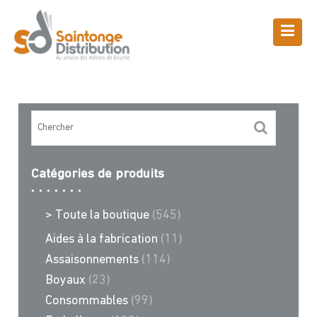
Skip
to
content
Boutique
Saintonge Distribution
>
Recettes et conseils
>
miel et tomates
Catégories de produits
> Toute la boutique
(545)
Aides à la fabrication
(11)
Assaisonnements
(114)
Boyaux
(23)
Consommables
(99)