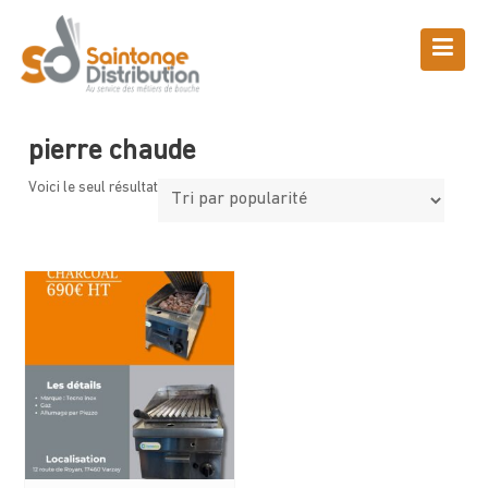
Skip
to
content
Boutique
Saintonge Distribution
>
Produits
>
pierre chaude
pierre chaude
Voici le seul résultat