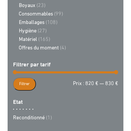
Boyaux
(23)
Consommables
(99)
Emballages
(108)
Hygiène
(27)
Matériel
(165)
Offres du moment
(4)
Filtrer par tarif
Prix
Prix
Prix :
820 €
—
830 €
Filtrer
min
max
Etat
Reconditionné
(1)