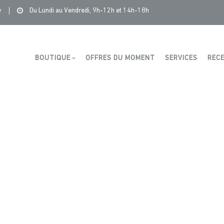
Saintonge Distribution
>
Recettes et conseils
>
plat oriental
y
Du Lundi au Vendredi, 9h-12h et 14h-18h
Boutique
BOUTIQUE
OFFRES DU MOMENT
SERVICES
RECE