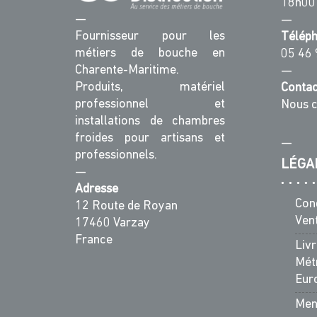
18h00
—
—
Fournisseur pour les
Télép
métiers de bouche en
05 46 
Charente-Maritime.
—
Produits, matériel
Contac
professionnel et
Nous c
installations de chambres
froides pour artisans et
—
professionnels.
LÉGA
—
Adresse
Con
12 Route de Royan
Ven
17460 Varzay
France
Liv
Métr
Eur
Men