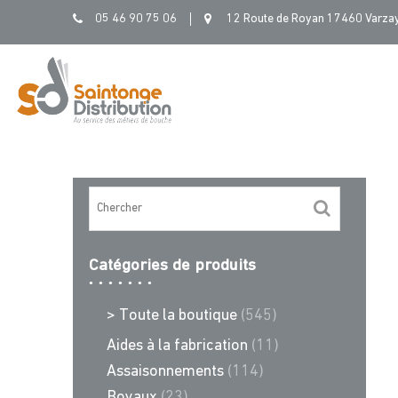
Skip
05 46 90 75 06
12 Route de Royan 17460 Varza
to
content
Catégories de produits
> Toute la boutique
(545)
Aides à la fabrication
(11)
Assaisonnements
(114)
Boyaux
(23)