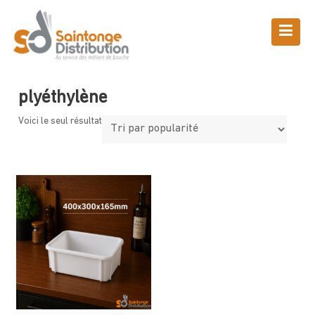
Skip
to
content
Boutique
Saintonge Distribution
>
Produits
>
plyéthylène
plyéthylène
Voici le seul résultat