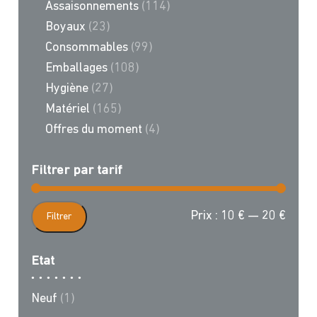
Assaisonnements
(114)
Boyaux
(23)
Consommables
(99)
Emballages
(108)
Hygiène
(27)
Matériel
(165)
Offres du moment
(4)
Filtrer par tarif
Prix
Prix
Prix :
10 €
—
20 €
Filtrer
min
max
Etat
Neuf
(1)