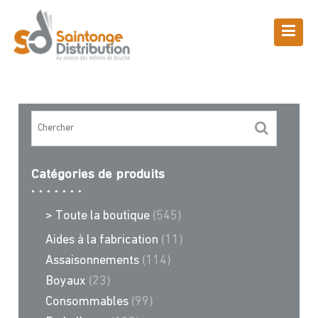
Skip
to
content
Boutique
Saintonge Distribution
>
Recettes et conseils
>
porc
Catégories de produits
> Toute la boutique
(545)
Aides à la fabrication
(11)
Assaisonnements
(114)
Boyaux
(23)
Consommables
(99)