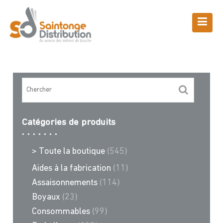
Skip
to
content
Boutique
Saintonge Distribution
>
Recettes et conseils
>
presse
Catégories de produits
> Toute la boutique
(545)
Aides à la fabrication
(11)
Assaisonnements
(114)
Boyaux
(23)
Consommables
(99)