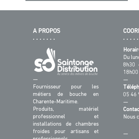
A PROPOS
COOR
Horair
Du lun
8h30 
18h00
—
—
Fournisseur pour les
Télép
métiers de bouche en
05 46 
Charente-Maritime.
—
Produits, matériel
Contac
professionnel et
Nous c
installations de chambres
froides pour artisans et
—