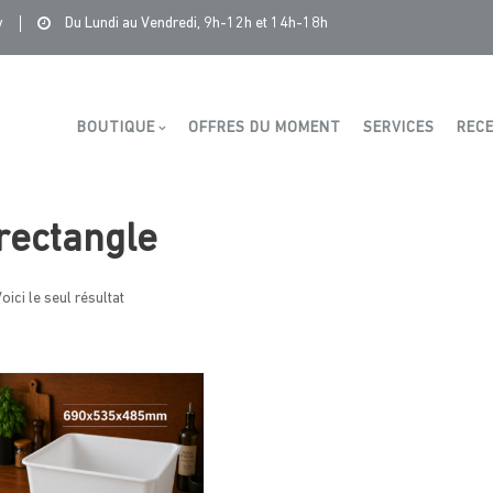
Saintonge Distribution
>
Produits
>
rectangle
y
Du Lundi au Vendredi, 9h-12h et 14h-18h
Boutique
BOUTIQUE
OFFRES DU MOMENT
SERVICES
RECE
rectangle
oici le seul résultat