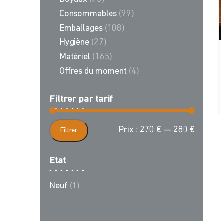
Consommables
(99)
Emballages
(108)
Hygiène
(27)
Matériel
(165)
Offres du moment
(4)
Filtrer par tarif
Prix
Prix
Prix :
270 €
—
280 €
Filtrer
min
max
Etat
Neuf
(1)