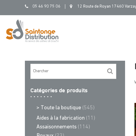
Skip
05 46 90 75 06
12 Route de Royan 17460 Varza
to
content
V
Catégories de produits
> Toute la boutique
(545)
Aides à la fabrication
(11)
Assaisonnements
(114)
Boyaux
(23)