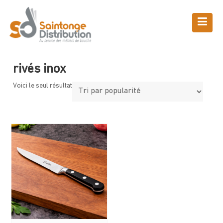
Skip
to
content
Boutique
Saintonge Distribution
>
Produits
>
rivés inox
rivés inox
Voici le seul résultat