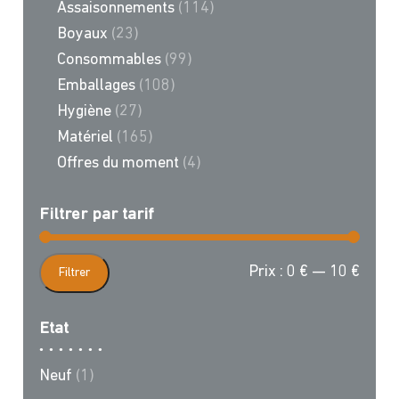
Assaisonnements
(114)
Boyaux
(23)
Consommables
(99)
Emballages
(108)
Hygiène
(27)
Matériel
(165)
Offres du moment
(4)
Filtrer par tarif
Prix
Prix
Prix :
0 €
—
10 €
Filtrer
min
max
Etat
Neuf
(1)