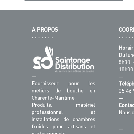
A PROPOS
COOR
Horair
Du lun
8h30 
18h00
—
—
Fournisseur pour les
Télép
métiers de bouche en
05 46 
Charente-Maritime.
—
Produits, matériel
Contac
professionnel et
Nous c
installations de chambres
froides pour artisans et
—