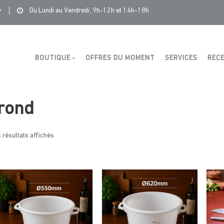
Saintonge Distribution
>
Produits
>
rond
y
Du Lundi au Vendredi, 9h-12h et 14h-18h
Boutique
BOUTIQUE
OFFRES DU MOMENT
SERVICES
RECE
rond
 résultats affichés