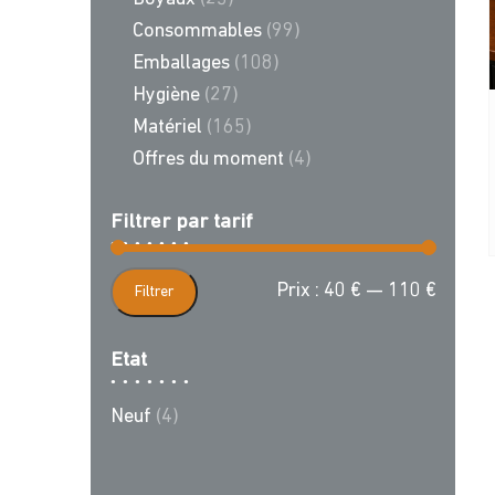
Consommables
(99)
Emballages
(108)
Hygiène
(27)
Matériel
(165)
Offres du moment
(4)
Filtrer par tarif
Prix
Prix
Prix :
40 €
—
110 €
Filtrer
min
max
Etat
Neuf
(4)