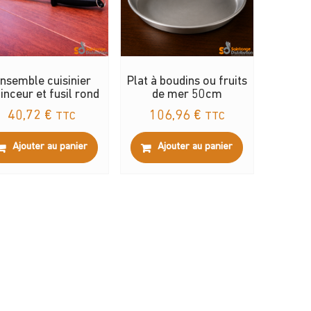
nsemble cuisinier
Plat à boudins ou fruits
inceur et fusil rond
de mer 50cm
40,72
€
106,96
€
TTC
TTC
Ajouter au panier
Ajouter au panier