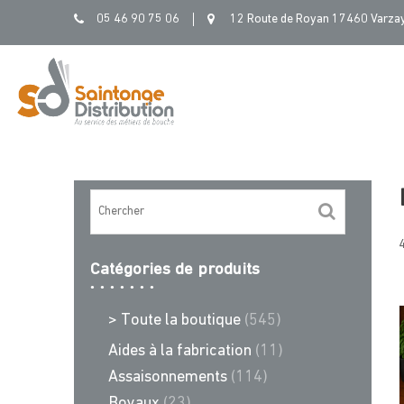
Skip
05 46 90 75 06
12 Route de Royan 17460 Varza
to
content
4
Catégories de produits
> Toute la boutique
(545)
Aides à la fabrication
(11)
Assaisonnements
(114)
Boyaux
(23)