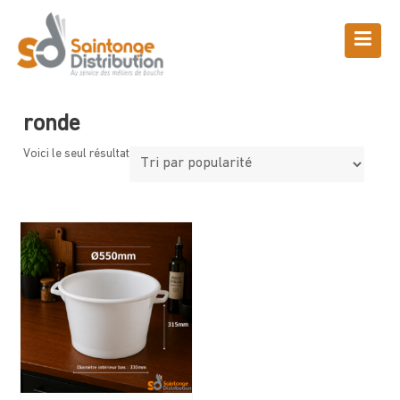
Skip
to
content
Boutique
Saintonge Distribution
>
Produits
>
ronde
ronde
Voici le seul résultat