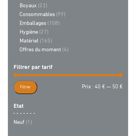
Boyaux
(23)
Consommables
(99)
Emballages
(108)
Hygiène
(27)
Matériel
(165)
Offres du moment
(4)
Filtrer par tarif
Prix
Prix
Prix :
40 €
—
50 €
Filtrer
min
max
Etat
Neuf
(1)