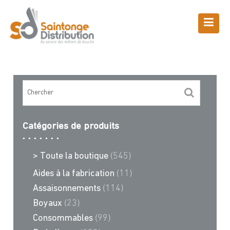
Skip
to
content
Boutique
Saintonge Distribution
>
Recettes et conseils
>
rouleaux
Catégories de produits
> Toute la boutique
(545)
Aides à la fabrication
(11)
Assaisonnements
(114)
Boyaux
(23)
Consommables
(99)