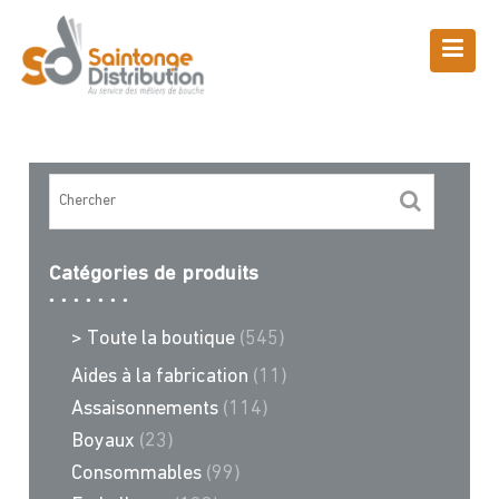
Skip
to
content
Boutique
Saintonge Distribution
>
Recettes et conseils
>
sous
Catégories de produits
> Toute la boutique
(545)
Aides à la fabrication
(11)
Assaisonnements
(114)
Boyaux
(23)
Consommables
(99)