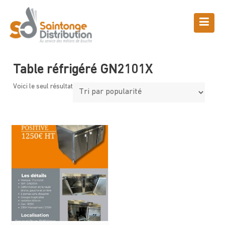
Skip
to
content
Boutique
Saintonge Distribution
>
Produits
>
Table réfrigéré GN2101X
Table réfrigéré GN2101X
Voici le seul résultat