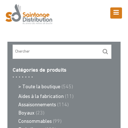
Skip
to
content
Boutique
Saintonge Distribution
>
Recettes et conseils
>
tabliers
Catégories de produits
> Toute la boutique
(545)
Aides à la fabrication
(11)
Assaisonnements
(114)
Boyaux
(23)
Consommables
(99)