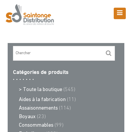
Skip
to
content
Boutique
Saintonge Distribution
>
Recettes et conseils
>
terrine bretone
Catégories de produits
> Toute la boutique
(545)
Aides à la fabrication
(11)
Assaisonnements
(114)
Boyaux
(23)
Consommables
(99)