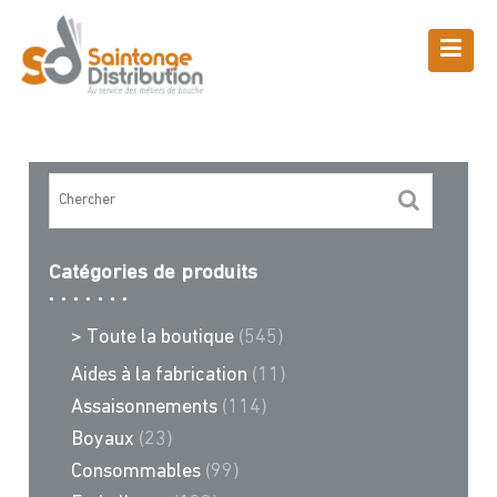
Skip
to
content
Boutique
Saintonge Distribution
>
Recettes et conseils
>
traiteur
Catégories de produits
> Toute la boutique
(545)
Aides à la fabrication
(11)
Assaisonnements
(114)
Boyaux
(23)
Consommables
(99)