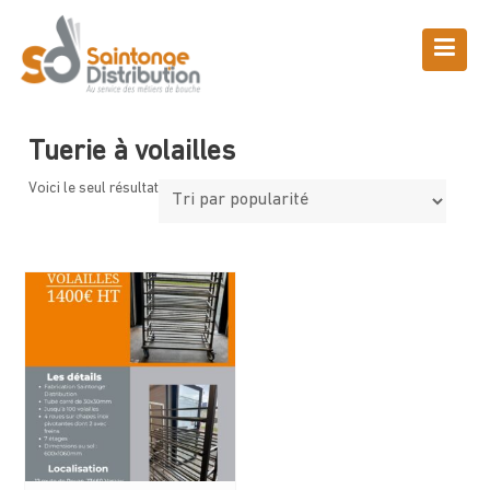
Skip
to
content
Boutique
Saintonge Distribution
>
Produits
>
Tuerie à volailles
Tuerie à volailles
Voici le seul résultat