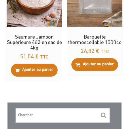
Saumure Jambon
Barquette
Supérieure 462 en sac de
thermoscellable 1000cc
4kg
26,82
€
TTC
51,54
€
TTC
Ajouter au panier
Ajouter au panier