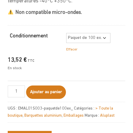
températures -40°C +350°C.
Non compatible micro-ondes.
Conditionnement
Effacer
13,52
€
TTC
En stock
quantité
Ajouter au panier
de
Barquette
UGS :
EMAL01S003-paquetde100ex_
Catégories :
> Toute la
aluminium
boutique
,
Barquettes aluminium
,
Emballages
Marque :
Aluplast
350