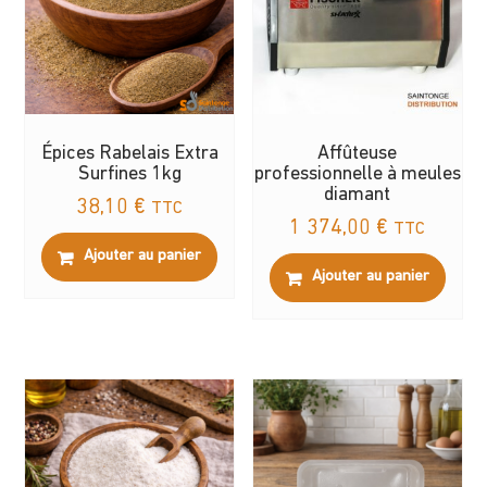
Épices Rabelais Extra
Affûteuse
Surfines 1kg
professionnelle à meules
diamant
38,10
€
TTC
1 374,00
€
TTC
Ajouter au panier
Ajouter au panier