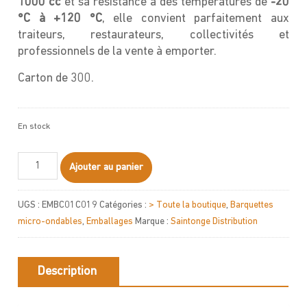
1000 cc
et sa résistance à des températures de
-20
°C à +120 °C
, elle convient parfaitement aux
traiteurs, restaurateurs, collectivités et
professionnels de la vente à emporter.
Carton de 300.
En stock
quantité
Ajouter au panier
de
Barquette
UGS :
EMBC01C019
Catégories :
> Toute la boutique
,
Barquettes
ANL
micro-ondables
,
Emballages
Marque :
Saintonge Distribution
1000cc
Description