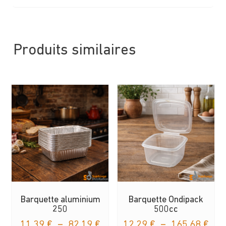
Produits similaires
Barquette aluminium
Barquette Ondipack
250
500cc
Plage
Pla
11,39
€
–
82,19
€
12,29
€
–
165,68
€