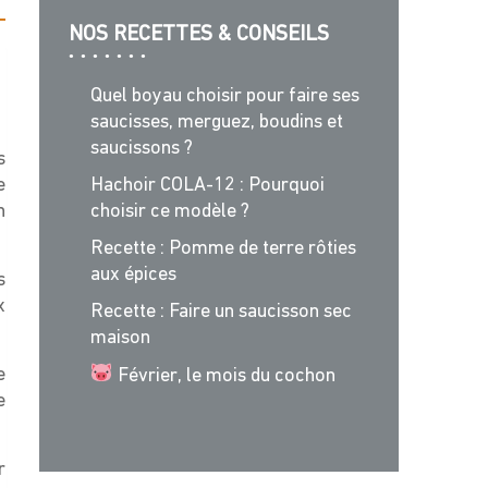
NOS RECETTES & CONSEILS
Quel boyau choisir pour faire ses
saucisses, merguez, boudins et
saucissons ?
s
e
Hachoir COLA-12 : Pourquoi
n
choisir ce modèle ?
Recette : Pomme de terre rôties
aux épices
s
x
Recette : Faire un saucisson sec
maison
e
Février, le mois du cochon
e
r