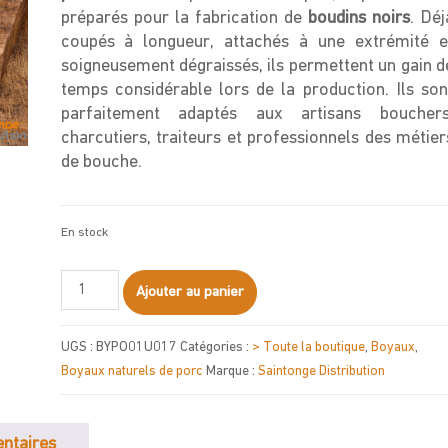
préparés pour la fabrication de
boudins noirs
. Déj
coupés à longueur, attachés à une extrémité e
soigneusement dégraissés, ils permettent un gain d
temps considérable lors de la production. Ils son
parfaitement adaptés aux artisans bouchers
charcutiers, traiteurs et professionnels des métier
de bouche.
En stock
quantité
Ajouter au panier
de
Bouts
UGS :
BYPO01U017
Catégories :
> Toute la boutique
,
Boyaux
,
de
Boyaux naturels de porc
Marque :
Saintonge Distribution
chaudins
56/59
CAD
ntaires