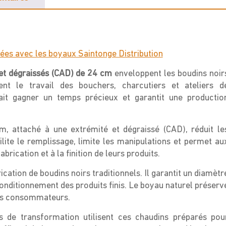
-
24cm
ées avec les boyaux Saintonge Distribution
et dégraissés (CAD) de 24 cm
enveloppent les boudins noir
ent le travail des bouchers, charcutiers et ateliers d
ait gagner un temps précieux et garantit une productio
 attaché à une extrémité et dégraissé (CAD), réduit le
ilite le remplissage, limite les manipulations et permet au
rication et à la finition de leurs produits.
cation de boudins noirs traditionnels. Il garantit un diamètr
 conditionnement des produits finis. Le boyau naturel préserv
les consommateurs.
ers de transformation utilisent ces chaudins préparés pou