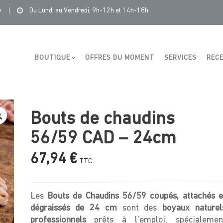
bution
>
Produits
>
Saintonge Distribution
>
Bouts de chaudins 
y
Du Lundi au Vendredi, 9h-12h et 14h-18h
Boutique
BOUTIQUE
OFFRES DU MOMENT
SERVICES
RECE
Bouts de chaudins
56/59 CAD – 24cm
67,94
€
TTC
Les
Bouts de Chaudins 56/59 coupés, attachés e
dégraissés de 24 cm
sont des
boyaux naturel
professionnels
prêts à l’emploi, spécialemen