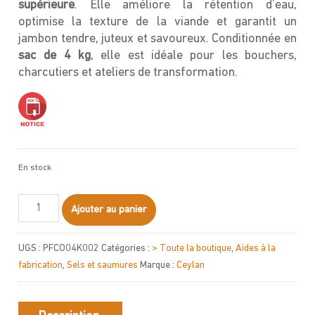
supérieure
. Elle améliore la rétention d’eau,
optimise la texture de la viande et garantit un
jambon tendre, juteux et savoureux. Conditionnée en
sac de 4 kg
, elle est idéale pour les bouchers,
charcutiers et ateliers de transformation.
En stock
quantité
Ajouter au panier
de
Saumure
UGS :
PFCO04K002
Catégories :
> Toute la boutique
,
Aides à la
Jambon
fabrication
,
Sels et saumures
Marque :
Ceylan
Supérieure
462
en