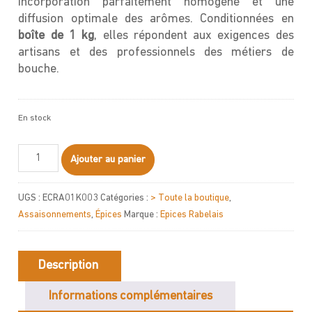
incorporation parfaitement homogène et une
diffusion optimale des arômes. Conditionnées en
boîte de 1 kg
, elles répondent aux exigences des
artisans et des professionnels des métiers de
bouche.
En stock
quantité
Ajouter au panier
de
Épices
UGS :
ECRA01K003
Catégories :
> Toute la boutique
,
Rabelais
Assaisonnements
,
Épices
Marque :
Epices Rabelais
Extra
Fines
1kg
Description
Informations complémentaires