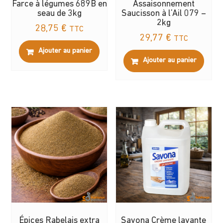
Farce à légumes 689B en
Assaisonnement
seau de 3kg
Saucisson à l’Ail 079 –
2kg
28,75
€
TTC
29,77
€
TTC
Ajouter au panier
Ajouter au panier
Épices Rabelais extra
Savona Crème lavante