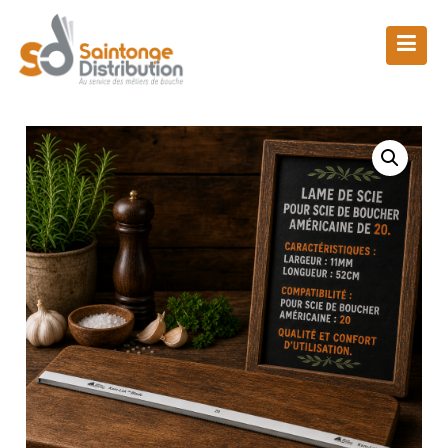
Skip
to
content
Boutique
Saintonge Distribution
>
Produits
>
Saintonge Distribution
>
Lame de scie américaine 20