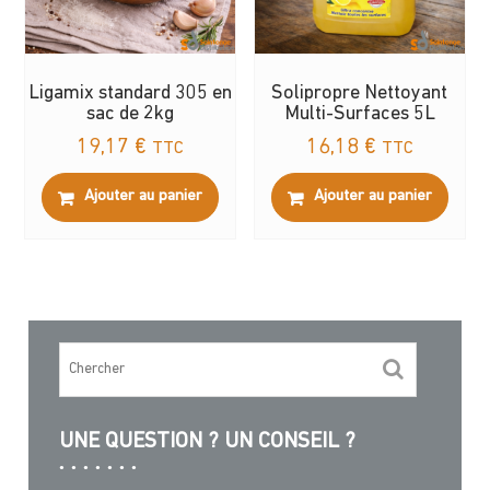
la
page
du
Ligamix standard 305 en
Solipropre Nettoyant
produit
sac de 2kg
Multi-Surfaces 5L
19,17
€
16,18
€
TTC
TTC
Ajouter au panier
Ajouter au panier
UNE QUESTION ? UN CONSEIL ?