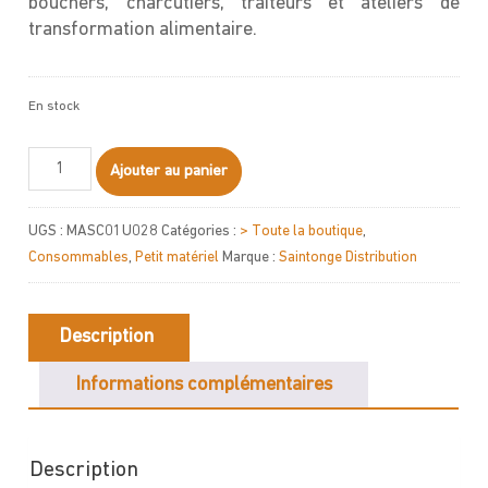
bouchers, charcutiers, traiteurs et ateliers de
transformation alimentaire.
En stock
quantité
Ajouter au panier
de
Lame
UGS :
MASC01U028
Catégories :
> Toute la boutique
,
de
Consommables
,
Petit matériel
Marque :
Saintonge Distribution
scie
américaine
20
Description
Informations complémentaires
Description